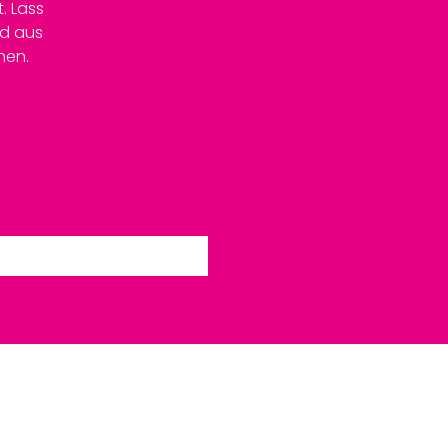
. Lass
nd aus
hen.