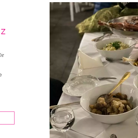
tz
ir
e